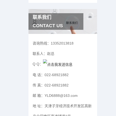
联系我们
CONTACT US
咨询热线：
13352013818
联系人：
赵总
Q Q：
电 话：
022-68921882
传 真：
022-68921882
邮 箱：
YLD6888@163.com
地 址：
天津子牙经济技术开发区高新