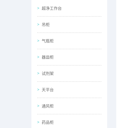
超净工作台
吊柜
气瓶柜
器皿柜
试剂架
天平台
通风柜
药品柜