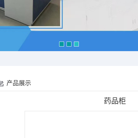
产品展示
药品柜