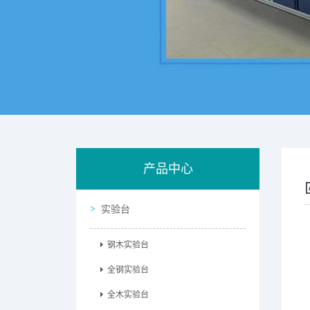
产品中心
实验台
钢木实验台
全钢实验台
全木实验台