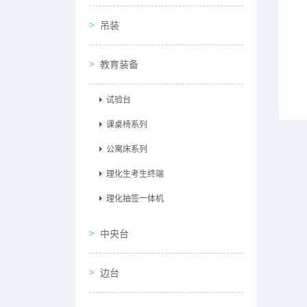
吊装
教育装备
试验台
课桌椅系列
公寓床系列
理化生考生终端
理化抽签一体机
中央台
边台