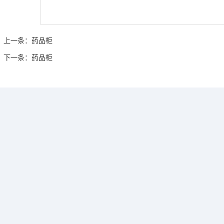
上一条：
药品柜
下一条：
药品柜